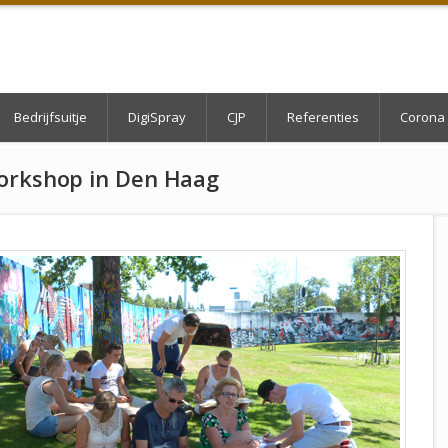
Bedrijfsuitje
DigiSpray
CJP
Referenties
Corona 
Workshop in Den Haag