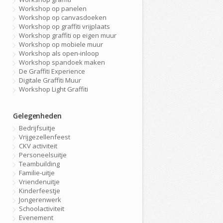
Workshop op panelen
Workshop op canvasdoeken
Workshop op graffiti vrijplaats
Workshop graffiti op eigen muur
Workshop op mobiele muur
Workshop als open-inloop
Workshop spandoek maken
De Graffiti Experience
Digitale Graffiti Muur
Workshop Light Graffiti
Gelegenheden
Bedrijfsuitje
Vrijgezellenfeest
CKV activiteit
Personeelsuitje
Teambuilding
Familie-uitje
Vriendenuitje
Kinderfeestje
Jongerenwerk
Schoolactiviteit
Evenement