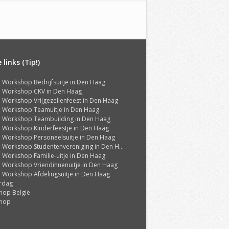
links (Tip!)
ti Workshop Bedrijfsuitje in Den Haag
ti Workshop CKV in Den Haag
ti Workshop Vrijgezellenfeest in Den Haag
ti Workshop Teamuitje in Den Haag
ti Workshop Teambuilding in Den Haag
ti Workshop Kinderfeestje in Den Haag
ti Workshop Personeelsuitje in Den Haag
ti Workshop Studentenvereniging in Den Haag
ti Workshop Familie-uitje in Den Haag
ti Workshop Vriendinnenuitje in Den Haag
ti Workshop Afdelingsuitje in Den Haag
rdag
hop België
hop