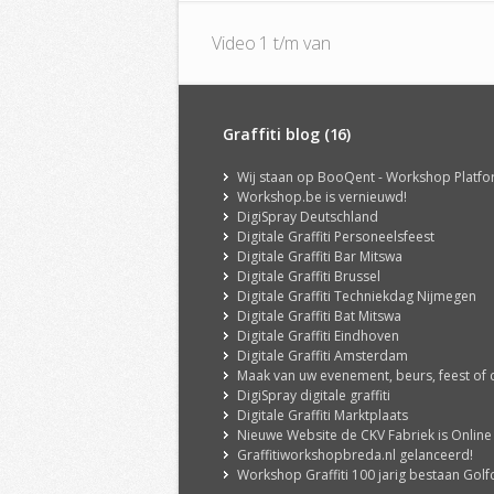
Video 1 t/m van
Graffiti blog (16)
Wij staan op BooQent - Workshop Platf
Workshop.be is vernieuwd!
DigiSpray Deutschland
Digitale Graffiti Personeelsfeest
Digitale Graffiti Bar Mitswa
Digitale Graffiti Brussel
Digitale Graffiti Techniekdag Nijmegen
Digitale Graffiti Bat Mitswa
Digitale Graffiti Eindhoven
Digitale Graffiti Amsterdam
Maak van uw evenement, beurs, feest of congres een echte ervaring met onze DigiSpray Digit
DigiSpray digitale graffiti
Digitale Graffiti Marktplaats
Nieuwe Website de CKV Fabriek is Online
Graffitiworkshopbreda.nl gelanceerd!
Workshop Graffiti 100 jarig bestaan Golfclub 