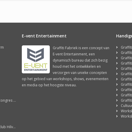
E-vent Entertainment
Handige 
orm
Graffi
Graffiti Fabriek is een concept van
Graffi
E-vent Entertainment, een
Graffi
dynamisch bureau dat zich bezig
Graffi
houd met het ontwikkelen en
Graffi
verzorgen van unieke concepten
Graffi
op het gebied van workshops, shows, evenementen
Graffi
Graffi
en media op het hoogste niveau.
Graffi
Graffi
ale Graffiti Wall!
Graffi
Cultuu
Works
Works
Hilversum