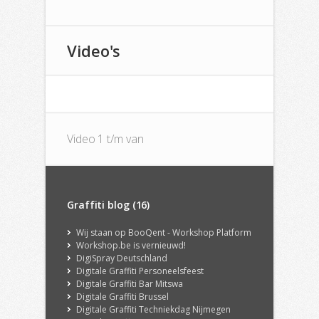
Video's
Video 1 t/m van
Graffiti blog (16)
Wij staan op BooQent - Workshop Platform
Workshop.be is vernieuwd!
DigiSpray Deutschland
Digitale Graffiti Personeelsfeest
Digitale Graffiti Bar Mitswa
Digitale Graffiti Brussel
Digitale Graffiti Techniekdag Nijmegen