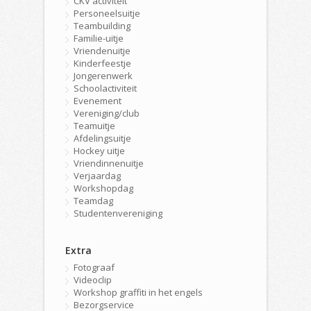
CKV activiteit
Personeelsuitje
Teambuilding
Familie-uitje
Vriendenuitje
Kinderfeestje
Jongerenwerk
Schoolactiviteit
Evenement
Vereniging/club
Teamuitje
Afdelingsuitje
Hockey uitje
Vriendinnenuitje
Verjaardag
Workshopdag
Teamdag
Studentenvereniging
Extra
Fotograaf
Videoclip
Workshop graffiti in het engels
Bezorgservice