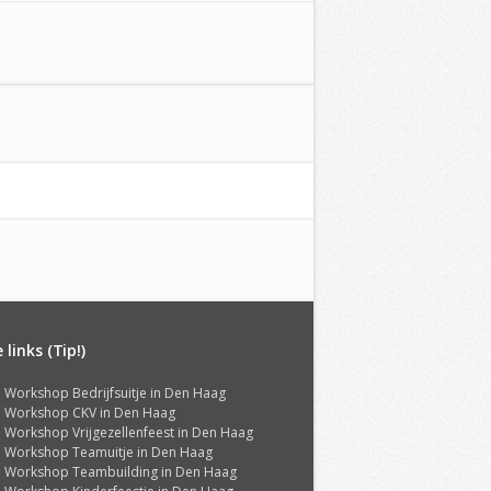
links (Tip!)
ti Workshop Bedrijfsuitje in Den Haag
ti Workshop CKV in Den Haag
ti Workshop Vrijgezellenfeest in Den Haag
ti Workshop Teamuitje in Den Haag
ti Workshop Teambuilding in Den Haag