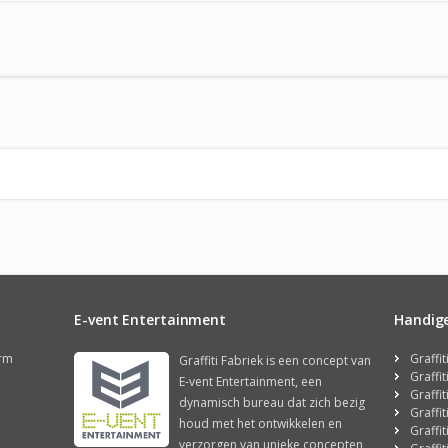
E-vent Entertainment
Handige 
orm
Graffi
Graffiti Fabriek is een concept van
Graffi
E-vent Entertainment, een
Graffi
dynamisch bureau dat zich bezig
Graffi
houd met het ontwikkelen en
Graffi
verzorgen van unieke concepten