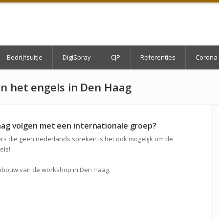
Bedrijfsuitje
DigiSpray
CJP
Referenties
Corona 
in het engels in Den Haag
aag volgen met een internationale groep?
s die geen nederlands spreken is het ook mogelijk om de
els!
opbouw van de workshop in Den Haag.