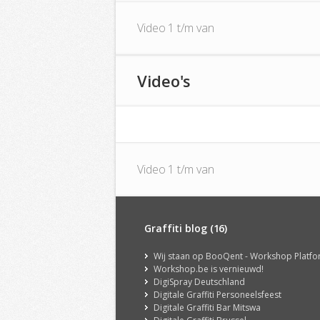
Video 1 t/m van
Video's
Video 1 t/m van
Graffiti blog (16)
Wij staan op BooQent - Workshop Platf
Workshop.be is vernieuwd!
DigiSpray Deutschland
Digitale Graffiti Personeelsfeest
Digitale Graffiti Bar Mitswa