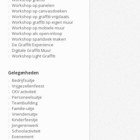
Workshop op panelen
Workshop op canvasdoeken
Workshop op graffiti vrijplaats
Workshop graffiti op eigen muur
Workshop op mobiele muur
Workshop als open-inloop
Workshop spandoek maken
De Graffiti Experience
Digitale Graffiti Muur
Workshop Light Graffiti
Gelegenheden
Bedrijfsuitje
Vrijgezellenfeest
CKV activiteit
Personeelsuitje
Teambuilding
Familie-uitje
Vriendenuitje
Kinderfeestje
Jongerenwerk
Schoolactiviteit
Evenement