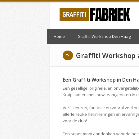
FABRIEK
GRAFFITI
Home
Graffiti Workshop Den Haag
Graffiti Workshop 
Een Graffiti Workshop in Den H
Een gezellige, originele, en onvergetel
Kruip samen met jouw teamgenoten in de h
Verf, kleuren, fantasie en vooral veel 
allerlei leuke herinneringen en ervarin
voor de club!
Een super mooi aandenken voor de hele