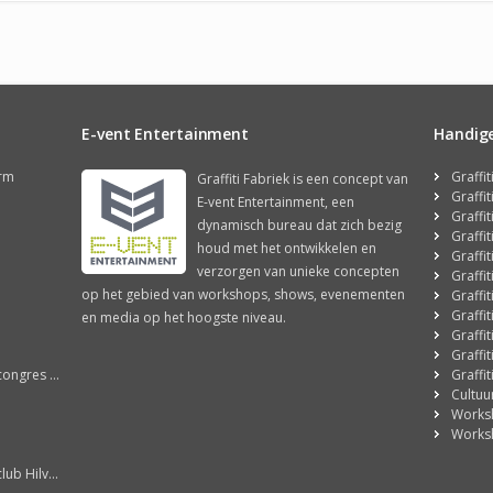
E-vent Entertainment
Handige 
orm
Graffi
Graffiti Fabriek is een concept van
Graffi
E-vent Entertainment, een
Graffi
dynamisch bureau dat zich bezig
Graffi
houd met het ontwikkelen en
Graffi
verzorgen van unieke concepten
Graffi
op het gebied van workshops, shows, evenementen
Graffi
Graffi
en media op het hoogste niveau.
Graffi
Graffi
ale Graffiti Wall!
Graffi
Cultuu
Works
Works
Hilversum