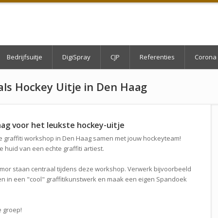
Bedrijfsuitje
DigiSpray
CJP
Referenties
Corona 
als Hockey Uitje in Den Haag
aag voor het leukste hockey-uitje
ijke graffiti workshop in Den Haag samen met jouw hockeyteam!
uid van een echte graffiti artiest.
humor staan centraal tijdens deze workshop. Verwerk bijvoorbeeld
gen in een "cool" graffitikunstwerk en maak een eigen Spandoek
 groep!