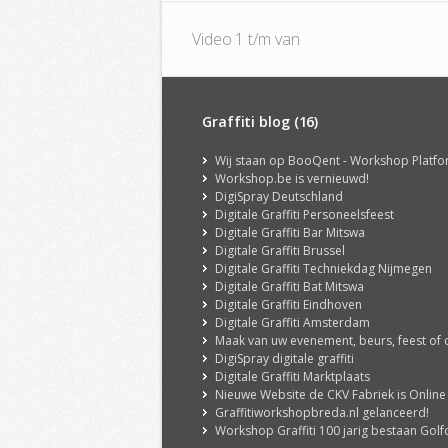
Video 1 t/m van
Graffiti blog (16)
Wij staan op BooQent - Workshop Platf
Workshop.be is vernieuwd!
DigiSpray Deutschland
Digitale Graffiti Personeelsfeest
Digitale Graffiti Bar Mitswa
Digitale Graffiti Brussel
Digitale Graffiti Techniekdag Nijmegen
Digitale Graffiti Bat Mitswa
Digitale Graffiti Eindhoven
Digitale Graffiti Amsterdam
Maak van uw evenement, beurs, feest of congres een echte ervaring met onze DigiSpray Digit
DigiSpray digitale graffiti
Digitale Graffiti Marktplaats
Nieuwe Website de CKV Fabriek is Online
Graffitiworkshopbreda.nl gelanceerd!
Workshop Graffiti 100 jarig bestaan Golfclub 