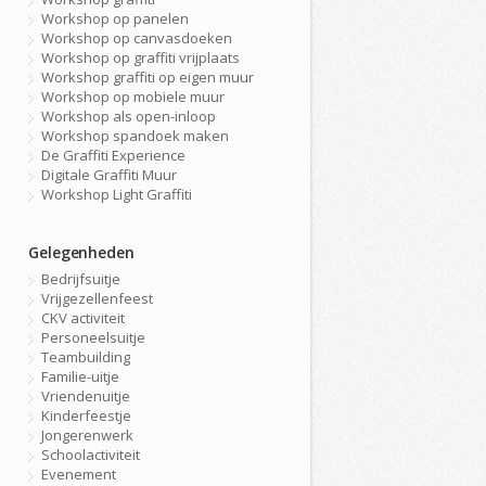
Workshop op panelen
Workshop op canvasdoeken
Workshop op graffiti vrijplaats
Workshop graffiti op eigen muur
Workshop op mobiele muur
Workshop als open-inloop
Workshop spandoek maken
De Graffiti Experience
Digitale Graffiti Muur
Workshop Light Graffiti
Gelegenheden
Bedrijfsuitje
Vrijgezellenfeest
CKV activiteit
Personeelsuitje
Teambuilding
Familie-uitje
Vriendenuitje
Kinderfeestje
Jongerenwerk
Schoolactiviteit
Evenement